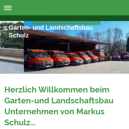
Garten- und Landschaftsbau
Schulz
Herzlich Willkommen beim
Garten-und Landschaftsbau
Unternehmen von Markus
Schulz...